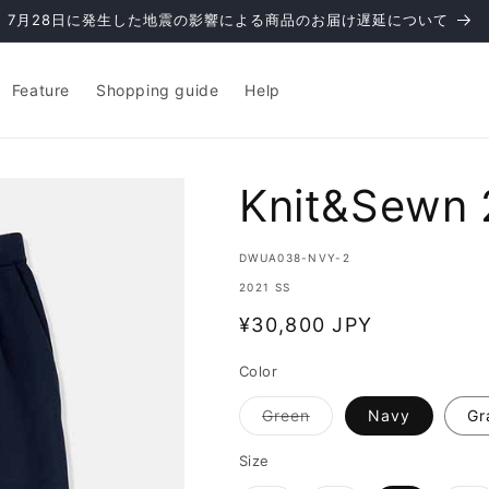
7月28日に発生した地震の影響による商品のお届け遅延について
Feature
Shopping guide
Help
Knit&Sewn 
SKU:
DWUA038-NVY-2
2021 SS
通
¥30,800 JPY
常
Color
価
格
バ
Green
Navy
Gr
リ
エ
ー
Size
シ