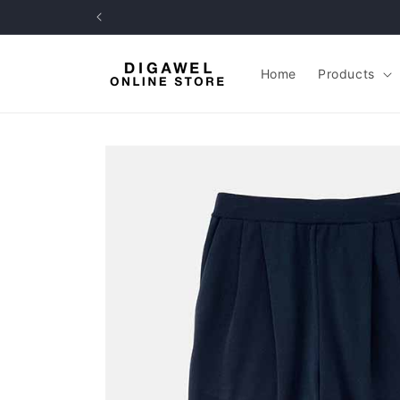
コンテ
ンツに
進む
Home
Products
商品情
報にス
キップ