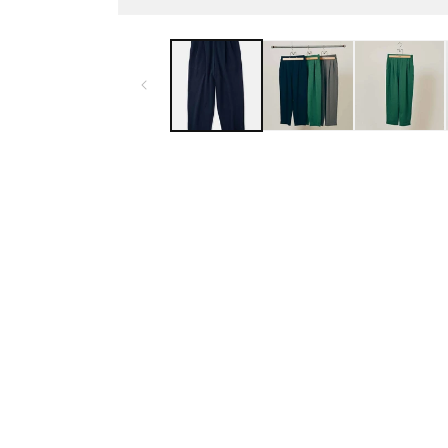
モ
ー
ダ
ル
で
メ
デ
ィ
ア
(1)
を
開
く