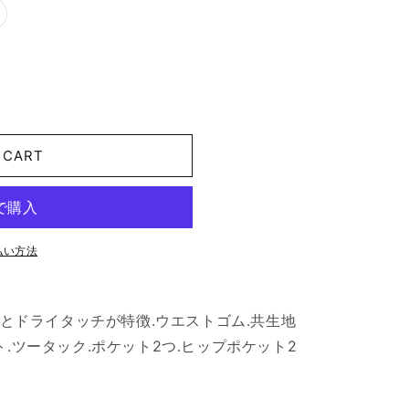
バ
リ
エ
ー
シ
ョ
ン
wn
は
売
り
切
れ
 CART
て
い
る
か
販
売
で
払い方法
き
ま
せ
ん
S.軽さとドライタッチが特徴.ウエストゴム.共生地
.ツータック.ポケット2つ.ヒップポケット2