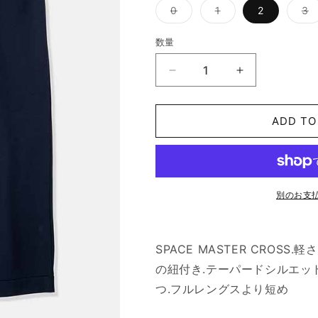
ョ
バ
バ
0
1
2
3
ン
リ
リ
は
エ
エ
売
ー
ー
り
数量
シ
シ
切
ョ
ョ
れ
ン
ン
て
Knit&amp;Sewn
Knit&amp;Se
は
は
い
売
売
2Tuck
2Tuck
る
り
り
か
Pants
Pants
切
切
販
れ
れ
ADD TO
売
の
の
て
て
で
数
数
い
い
き
る
る
ま
量
量
か
か
せ
販
販
ん
を
を
売
売
で
で
減
増
別のお支
き
き
ら
や
ま
ま
せ
せ
す
す
ん
ん
SPACE MASTER CROS
の紐付き.テーパードシルエット
つ.フルレングスより短め