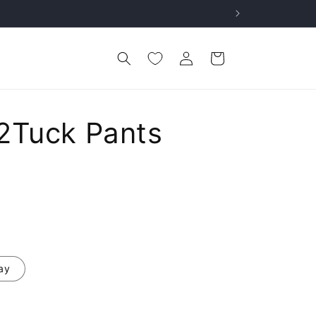
ロ
カ
グ
ー
イ
ト
ン
2Tuck Pants
ay