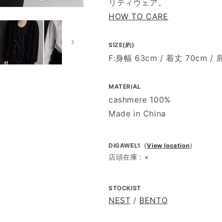
リティウェア。
HOW TO CARE
SIZE(約)
F:身幅 63cm / 着丈 70cm / 
MATERIAL
cashmere 100%
Made in China
DIGAWEL1（
View location
）
店頭在庫 : ×
STOCKIST
NEST
/
BENTO