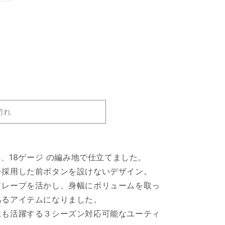
エ
ー
シ
ョ
ン
は
売
り
切
れ
て
い
る
か
販
切れ
売
で
き
ま
せ
ん
し、18ゲージ の編み地で仕立てました。
を採用した前ボタンを設けないデザイン。
ドレープを活かし、身幅にボリュームを取っ
あるアイテムになりました。
にも活躍する３シーズン対応可能なユーティ