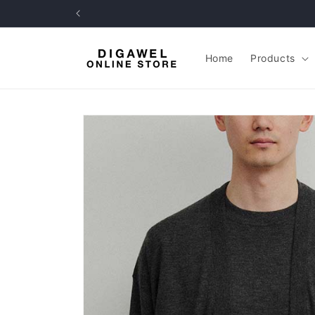
コンテ
ンツに
進む
Home
Products
商品情
報にス
キップ