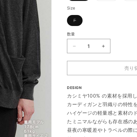
エ
エ
ー
ー
Size
シ
シ
ョ
ョ
バ
F
ン
ン
リ
は
は
エ
売
売
ー
り
り
数量
シ
切
切
ョ
れ
れ
ン
て
て
Cashmere
Cashmere
は
い
い
売
knit
knit
る
る
り
か
か
cardigan
cardigan
切
販
販
れ
(BODHI
(BODHI
売り
売
売
て
で
で
×
×
い
き
き
る
DIGAWEL)
DIGAWEL)
ま
ま
か
せ
せ
の
の
DESIGN
販
ん
ん
売
数
数
カシミヤ100% の素材を採用
で
き
量
量
カーディガンと羽織りの特性
ま
を
を
せ
ハイゲージの軽量感と素材の
ん
減
増
たミニマルながらも存在感の
ら
や
昼夜の寒暖差やトラベルの際
す
す