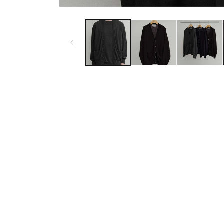
モ
ー
ダ
ル
で
メ
デ
ィ
ア
(1)
を
開
く