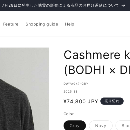
7月28日に発生した地震の影響による商品のお届け遅延について
Feature
Shopping guide
Help
Cashmere k
(BODHI × 
SKU:
DWYA047-GRY
2025 SS
通
¥74,800 JPY
売り切れ
常
Color
価
格
バ
バ
Gray
Navy
Bla
リ
リ